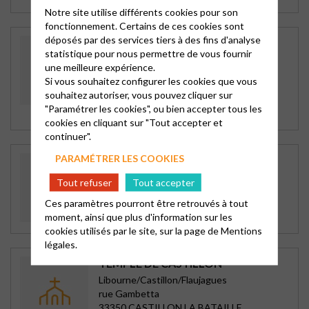
Notre site utilise différents cookies pour son
fonctionnement. Certains de ces cookies sont
déposés par des services tiers à des fins d'analyse
TEMPLE DE LIBOURNE
statistique pour nous permettre de vous fournir
Libourne/Castillon/Flaujagues
une meilleure expérience.
Place du Doyen Carbonnier
Si vous souhaitez configurer les cookies que vous
33500 LIBOURNE
souhaitez autoriser, vous pouvez cliquer sur
Dimanche à 10h30, sainte cène le 1er
"Paramétrer les cookies", ou bien accepter tous les
dimanche
cookies en cliquant sur "Tout accepter et
continuer".
PARAMÉTRER LES COOKIES
TEMPLE DE FLAUJAGUES
Libourne/Castillon/Flaujagues
Tout refuser
Tout accepter
Le Bourg Sud
Ces paramètres pourront être retrouvés à tout
33350 FLAUJAGUES
moment, ainsi que plus d'information sur les
1er et 3è samedis à 16h
cookies utilisés par le site, sur la page de
Mentions
légales.
TEMPLE DE CASTILLON
Libourne/Castillon/Flaujagues
rue Gambetta
33350 CASTILLON LA BATAILLE