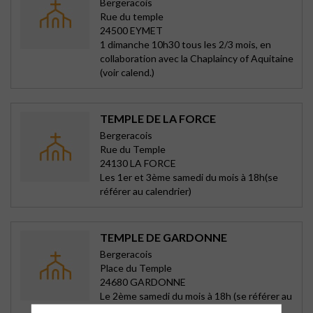
Bergeracois
Rue du temple
24500 EYMET
1 dimanche 10h30 tous les 2/3 mois, en
collaboration avec la Chaplaincy of Aquitaine
(voir calend.)
TEMPLE DE LA FORCE
Bergeracois
Rue du Temple
24130 LA FORCE
Les 1er et 3ème samedi du mois à 18h(se
référer au calendrier)
TEMPLE DE GARDONNE
Bergeracois
Place du Temple
24680 GARDONNE
Le 2ème samedi du mois à 18h (se référer au
calendrier)