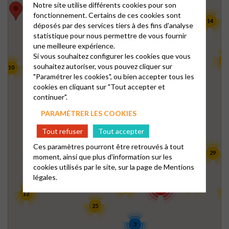
Notre site utilise différents cookies pour son
fonctionnement. Certains de ces cookies sont
98
4
14
déposés par des services tiers à des fins d'analyse
8
statistique pour nous permettre de vous fournir
une meilleure expérience.
8
9
Si vous souhaitez configurer les cookies que vous
42
souhaitez autoriser, vous pouvez cliquer sur
10
"Paramétrer les cookies", ou bien accepter tous les
cookies en cliquant sur "Tout accepter et
4
23
3
continuer".
22
PARAMÉTRER LES COOKIES
21
45
Tout refuser
Tout accepter
15
Ces paramètres pourront être retrouvés à tout
5
104
29
moment, ainsi que plus d'information sur les
8
cookies utilisés par le site, sur la page de
Mentions
28
légales.
13
22
138
1
12
25
3