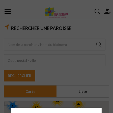
RECHERCHER UNE PAROISSE
Code postal / ville
RECHERCHER
Carte
Liste
16
20
4
17