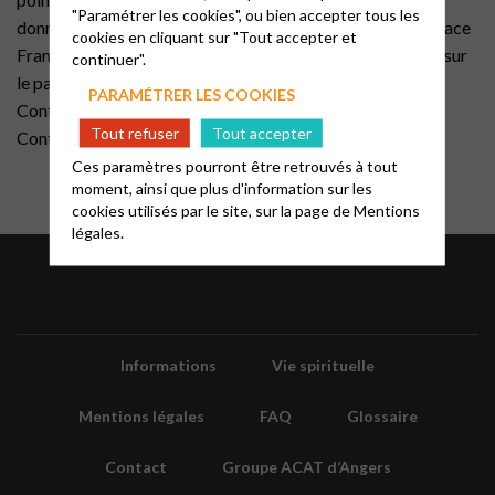
"Paramétrer les cookies", ou bien accepter tous les
donne rendez-vous une fois par mois après le culte à l’Espace
cookies en cliquant sur "Tout accepter et
France Quéré : 5 rue du musée- Angers (voir le calendrier sur
continuer".
le panneau au fond du temple, dans l’Info Temple, dans
PARAMÉTRER LES COOKIES
Contact ou sur le site).
Tout refuser
Tout accepter
Contact : Joanne Kim → joannekimkeeloo@gmail.com
Ces paramètres pourront être retrouvés à tout
moment, ainsi que plus d'information sur les
cookies utilisés par le site, sur la page de
Mentions
légales.
Informations
Vie spirituelle
Mentions légales
FAQ
Glossaire
Contact
Groupe ACAT d’Angers