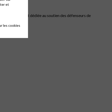
ter et
e soirée justement dédiée au soutien des défenseurs de
r les cookies