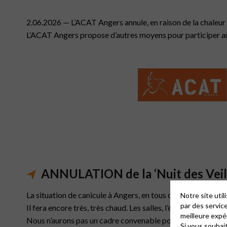
2.06.2026 — L’ACAT Angers annule, en raison de la chaleur ca
L’ACAT Angers propose d’autres moyens pour participer a
ANNULATION de la ‘Nuit des Veill
La situation de canicule à Angers, en tous cas lundi et mardi
Notre site uti
par des servic
Il fera encore très, très chaud. Les salles, l’église aussi, au
meilleure expé
Nous n’aurons pas un cadre convenable pour la rencontre.
Si vous souhai