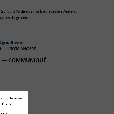
i 25 juin à l’église Sainte Bernadette à Angers.
ropres du groupe.
es sont déposés
rnir une
uer sur