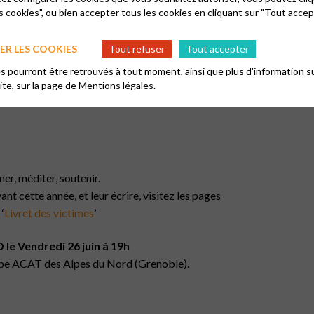
 de forte chaleur. Prenez soin de vous.
s cookies", ou bien accepter tous les cookies en cliquant sur "Tout accep
re Vincent Artarit, nous annulons la rencontre.
ernés par le climat. La situation climatique
nous fait annuler un
R LES COOKIES
Tout refuser
Tout accepter
 pourront être retrouvés à tout moment, ainsi que plus d'information su
r engagement est au risque de leur existence.
site, sur la page de
Mentions légales.
er, méditer, soutenir.
t cette année, et leur écrire, visitez les pages
‘
Livret des victimes
’
 le Vendredi 26 juin à 19h
oupe ACAT des Alpes du Nord (Grenoble).