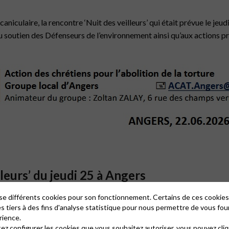
niculaire, la rencontre ‘Nuit des veilleurs’ qui
était prévue le jeud
u soutien des Défenseurs de l’environnement
ainsi qu’aux actions p
eurs’ du jeudi 25 à Angers
, nous conduit à annuler la rencontre de jeudi.
lise différents cookies pour son fonctionnement. Certains de ces cooki
es tiers à des fins d'analyse statistique pour nous permettre de vous fou
ront accumulé de la chaleur.
rience.
tez configurer les cookies que vous souhaitez autoriser, vous pouvez cliq