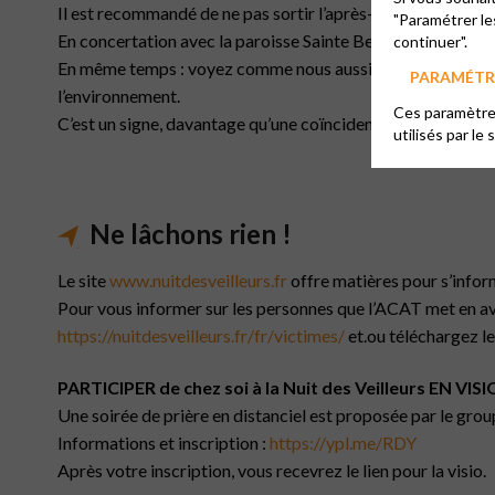
Il est recommandé de ne pas sortir l’après-midi en situation
"Paramétrer le
En concertation avec la paroisse Sainte Bernadette et le pè
continuer".
En même temps : voyez comme nous aussi, nous sommes conc
PARAMÉTRE
l’environnement.
Ces paramètres
C’est un signe, davantage qu’une coïncidence. Mais eux, leu
utilisés par le 
Ne lâchons rien !
Le site
www.nuitdesveilleurs.fr
offre matières pour s’inform
Pour vous informer sur les personnes que l’ACAT met en avan
https://nuitdesveilleurs.fr/fr/victimes/
et.ou téléchargez le 
PARTICIPER de chez soi à la Nuit des Veilleurs EN VISIO
Une soirée de prière en distanciel est proposée par le gr
Informations et inscription :
https://ypl.me/RDY
Après votre inscription, vous recevrez le lien pour la visio.