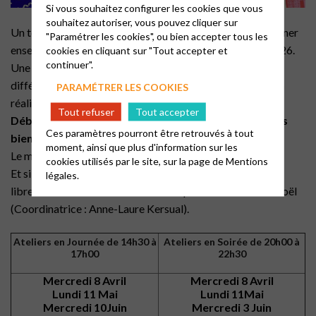
Si vous souhaitez configurer les cookies que vous
souhaitez autoriser, vous pouvez cliquer sur
Un temps de bricolage et de convivialité pour confectionner
"Paramétrer les cookies", ou bien accepter tous les
ensemble des créations destinées au Marché de Noël 2026.
cookies en cliquant sur "Tout accepter et
continuer".
Une thématique proposée par mois avec des matériaux
différents (bois, tissu, papier, carton…) et en novembre, la
PARAMÉTRER LES COOKIES
réalisation des fameuses couronnes de l’Avent !
Tout refuser
Tout accepter
Débutant(e)s, comme confirmé(e)s vous êtes tous les
Ces paramètres pourront être retrouvés à tout
bienvenu(e)s !
moment, ainsi que plus d'information sur les
Le matériel sera mis à votre disposition.
cookies utilisés par le site, sur la page de
Mentions
Et si vous ne pouvez participer à ces ateliers, sentez-vous
légales.
libre de créer des articles chez vous pour le Marché de Noël
(Coordinatrice : Anne-Laure Kersual).
Ateliers en Journée de 14h30 à
Ateliers en Soirée de 20h00 à
17h00
22h30
Mercredi 8 Avril
Mercredi 8 Avril
Lundi 11 Mai
Lundi 11Mai
Mercredi 10Juin
Mercredi 3 Juin