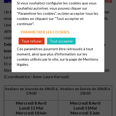
Si vous souhaitez configurer les cookies que vous
souhaitez autoriser, vous pouvez cliquer sur
Un temps de bricolage et de convivialité pour confectionner
"Paramétrer les cookies", ou bien accepter tous les
ensemble des créations destinées au Marché de Noël 2026.
cookies en cliquant sur "Tout accepter et
continuer".
Une thématique proposée par mois avec des matériaux
différents (bois, tissu, papier, carton…) et en novembre, la
PARAMÉTRER LES COOKIES
réalisation des fameuses couronnes de l’Avent !
Tout refuser
Tout accepter
Débutant(e)s, comme confirmé(e)s vous êtes tous les
Ces paramètres pourront être retrouvés à tout
bienvenu(e)s !
moment, ainsi que plus d'information sur les
Le matériel sera mis à votre disposition.
cookies utilisés par le site, sur la page de
Mentions
Et si vous ne pouvez participer à ces ateliers, sentez-vous
légales.
libre de créer des articles chez vous pour le Marché de Noël
(Coordinatrice : Anne-Laure Kersual).
Ateliers en Journée de 14h30 à
Ateliers en Soirée de 20h00 à
17h00
22h30
Mercredi 8 Avril
Mercredi 8 Avril
Lundi 11 Mai
Lundi 11Mai
Mercredi 10Juin
Mercredi 3 Juin