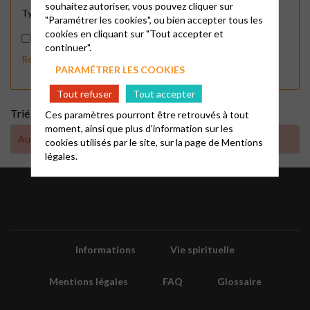
souhaitez autoriser, vous pouvez cliquer sur
Type d'événement
En ligne
Physique
"Paramétrer les cookies", ou bien accepter tous les
cookies en cliquant sur "Tout accepter et
Afficher tous les évènements en France
continuer".
Réinitialiser les filtres
APPLIQUER
PARAMÉTRER LES COOKIES
Tout refuser
Tout accepter
Trié par :
Ces paramètres pourront être retrouvés à tout
moment, ainsi que plus d'information sur les
Aucun résultat trouvé
cookies utilisés par le site, sur la page de
Mentions
légales.
Informations
Vie spirituelle
Mentions légales
FAQ
Glossaire